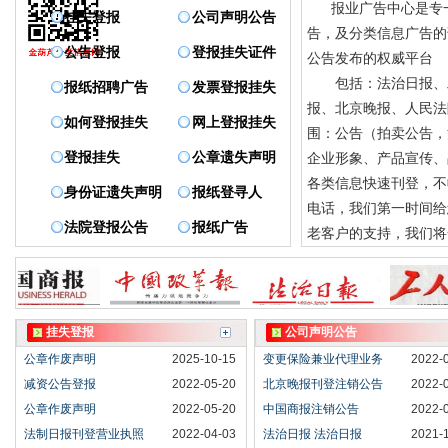
报业广告中心是专一
挂失登报
公司声明公告
告，及分类信息广告的
公告登报
登报挂失证件
公告发布的权威平台
包括：法治日报、工
报纸招聘广告
发票登报挂失
报、北京晚报、人民法
如何登报挂失
网上登报挂失
围：公告（拍卖公告，
登报挂失
公章遗失声明
企业形象、产品宣传、
各类信息快速刊登，不
身份证遗失声明
报纸登寻人
电话，我们第一时间给
法院登报公告
报纸广告
老客户的支持，我们将
挂失登报
公司声明公告
公章作废声明
2025-10-15
变更保险兼业代理业务
2022-
减资公告登报
2022-05-20
北京晚报刊登注销公告
2022-
公章作废声明
2022-05-20
中国商报注销公告
2022-
法制日报刊登营业执照
2022-04-03
法治日报 法治日报
2021-