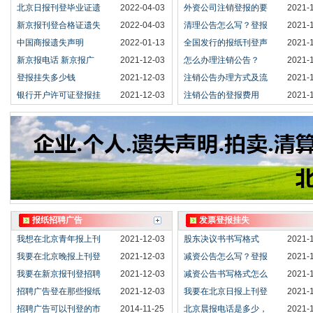
北京日报刊登毕业证遗
2022-04-03
外资公司注销登报的要
2021-
新京报刊登合格证遗失
2022-04-03
清理公告怎么写？登报
2021-
中国商报遗失声明
2022-01-13
全国发行的报纸刊登声
2021-
新京报电话 新京报广
2021-12-03
怎么办理注销公告？
2021-
登报挂失多少钱
2021-12-03
注销公告办理方式及流
2021-
银行开户许可证登报挂
2021-12-03
注销公告的登报费用
2021-
报纸招聘广告
发票登报挂失
我想在北京青年报上刊
2021-12-03
股东决议书书写格式
2021-
我要在北京晚报上刊登
2021-12-03
减资公告怎么写？登报
2021-
我要在新京报刊登招聘
2021-12-03
减资公告书写格式怎么
2021-
招聘广告登在那些报纸
2021-12-03
我要在北京日报上刊登
2021-
招聘广告可以刊登的市
2014-11-25
北京晨报电话是多少，
2021-